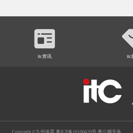
itc资讯
it
Copyright ©九州体育
粤ICP备16106620号
粤公网安备